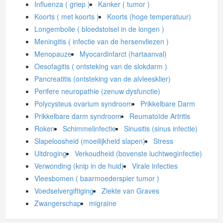
Influenza ( griep )
Kanker ( tumor )
Koorts ( met koorts )
Koorts (hoge temperatuur)
Longembolie ( bloedstolsel in de longen )
Meningitis ( infectie van de hersenvliezen )
Menopauze
Myocardinfarct (hartaanval)
Oesofagitis ( ontsteking van de slokdarm )
Pancreatitis (ontsteking van de alvleesklier)
Perifere neuropathie (zenuw dysfunctie)
Polycysteus ovarium syndroom
Prikkelbare Darm
Prikkelbare darm syndroom
Reumatoïde Artritis
Roken
Schimmelinfectie
Sinusitis (sinus infectie)
Slapeloosheid (moeilijkheid slapen)
Stress
Uitdroging
Verkoudheid (bovenste luchtweginfectie)
Verwonding (knip in de huid)
Virale infecties
Vleesbomen ( baarmoederspier tumor )
Voedselvergiftiging
Ziekte van Graves
Zwangerschap
migraine