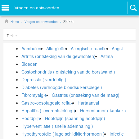
Vragen en antwoorden
Home
Vragen en antwoorden
Ziekte
Ziekte
Aambeien
Allergieën
Allergische reactie
Angst
Artritis (ontsteking van de gewrichten)
Astma
Bloeden
Costochondritis ( ontsteking van de borstwand )
Depressie ( verdrietig )
Diabetes (verhoogde bloedsuikerspiegel)
Fibromyalgie
Gastritis (ontsteking van de maag)
Gastro-oesofageale reflux
Hartaanval
Hepatitis ( leverontsteking )
Hersentumor ( kanker )
Hoofdpijn
Hoofdpijn (spanning hoofdpijn)
Hyperventilatie ( snelle ademhaling )
Hypothyreoïdie ( lage schildklierhormoon )
Infectie