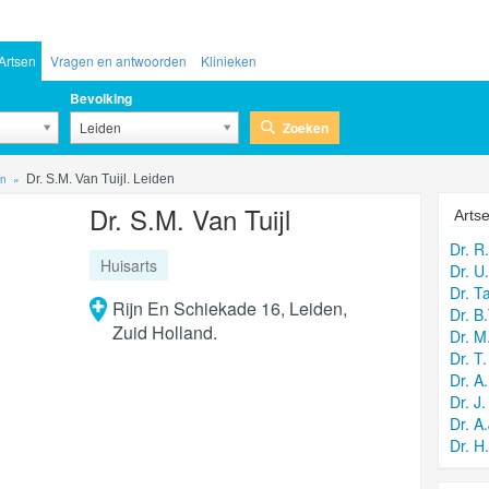
Artsen
Vragen en antwoorden
Klinieken
Bevolking
Zoeken
Leiden
en
Dr. S.M. Van Tuijl. Leiden
Dr. S.M. Van Tuijl
Artse
Dr. R
Huisarts
Dr. U
Dr. Ta
Rijn En Schiekade 16, Leiden,
Dr. B.
Zuid Holland.
Dr. M.
Dr. T.
Dr. A
Dr. J.
Dr. A
Dr. H