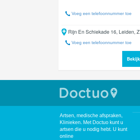
Voeg een telefoonnummer toe
Rijn En Schiekade 16
,
Leiden
,
Z
Voeg een telefoonnummer toe
Bekij
Artsen, medische afspraken,
Klinieken. Met Doctuo kunt u
artsen die u nodig hebt. U kunt
online