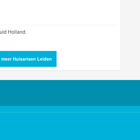
uid Holland
.
k meer Huisartsen Leiden