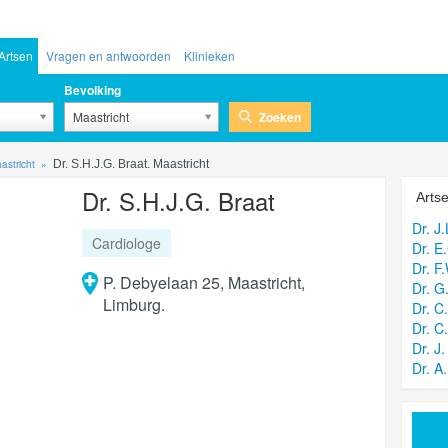
Artsen
Vragen en antwoorden
Klinieken
Bevolking
Zoeken
Maastricht
astricht
Dr. S.H.J.G. Braat. Maastricht
Dr. S.H.J.G. Braat
Artse
Dr. J
Cardiologe
Dr. E
Dr. F
P. Debyelaan 25, Maastricht,
Dr. 
Limburg.
Dr. C
Dr. C
Dr. J
Dr. A