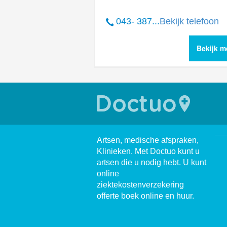
043- 387...
Bekijk telefoon
Bekijk m
Artsen, medische afspraken,
Klinieken. Met Doctuo kunt u
artsen die u nodig hebt. U kunt
online
ziektekostenverzekering
offerte boek online en huur.