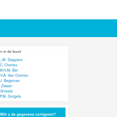
n in de buurt
.L.M. Stappers
.C. Cheriex
.W.H.M. Bar
G.V.A. Van Ommen
.J. Begeman
. Zwaan
. Smeets
.P.M. Gorgels
Wilt u de gegevens corrigeren?