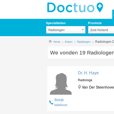
Specialiteiten
Provincie
Radiologen
Zuid Holland
Home
Artsen
Radiologen
Radiologen D
We vonden
19
Radiologen
Dr. H. Haye
Radiologe
Van Der Steenhovenp
Bekijk
telefoon