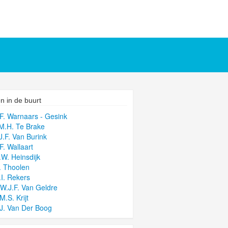
n in de buurt
.F. Warnaars - Gesink
.M.H. Te Brake
.J.F. Van Burink
F. Wallaart
.W. Heinsdijk
. Thoolen
.I. Rekers
.W.J.F. Van Geldre
M.S. Krijt
.J. Van Der Boog