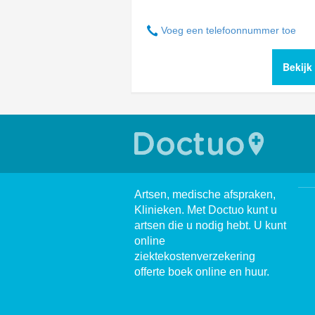
Voeg een telefoonnummer toe
Bekijk
Artsen, medische afspraken,
Klinieken. Met Doctuo kunt u
artsen die u nodig hebt. U kunt
online
ziektekostenverzekering
offerte boek online en huur.