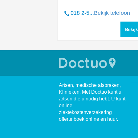
018 2-5...
Bekijk telefoon
Bekij
Artsen, medische afspraken,
Klinieken. Met Doctuo kunt u
artsen die u nodig hebt. U kunt
online
ziektekostenverzekering
offerte boek online en huur.