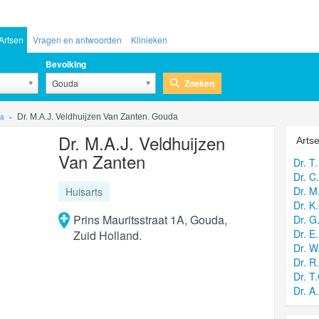
Artsen
Vragen en antwoorden
Klinieken
Bevolking
Zoeken
Gouda
da
Dr. M.A.J. Veldhuijzen Van Zanten. Gouda
Dr. M.A.J. Veldhuijzen
Artse
Van Zanten
Dr. T.
Dr. C
Dr. M
Huisarts
Dr. K
Prins Mauritsstraat 1A, Gouda,
Dr. G
Dr. E
Zuid Holland.
Dr. W
Dr. R
Dr. T
Dr. A.