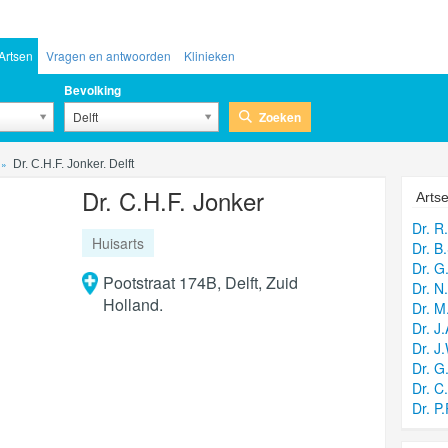
Artsen
Vragen en antwoorden
Klinieken
Bevolking
Zoeken
Delft
Dr. C.H.F. Jonker. Delft
Dr. C.H.F. Jonker
Artse
Dr. R
Huisarts
Dr. B
Dr. G
Pootstraat 174B, Delft, Zuid
Dr. N
Holland.
Dr. M
Dr. J
Dr. J
Dr. G
Dr. C.
Dr. P