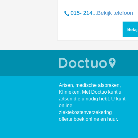
015- 214...
Bekijk telefoon
Bekij
Artsen, medische afspraken,
Klinieken. Met Doctuo kunt u
artsen die u nodig hebt. U kunt
online
ziektekostenverzekering
offerte boek online en huur.