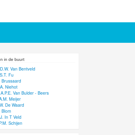
n in de buurt
.D.W. Van Bentveld
.S.T. Fu
. Brussaard
.A. Niehot
.A.P.E. Van Bulder - Beers
.A.M. Meijer
.W. De Waard
. Blom
J. In T Veld
.P.M. Schijen